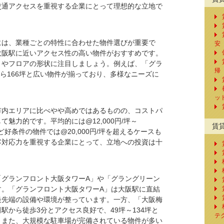
交通アクセスを重視する企業にとって理想的な立地で
には、業種ごとの特性に合わせた物件選びが重要で
安
大阪駅に近いアクセス性の高い物件がおすすめです。
さやフロアの形状に注目しましょう。例えば、「グラ
帰
から166坪と広い物件が揃っており、多様なニーズに
ッ
市内エリアに比べやや高めではあるものの、コストパ
魅力的です。平均的には@12,000円/坪～
賃
など好条件の物件では@20,000円/坪を超えるケースも
客対応力を重視する企業にとって、立地への投資は十
「グランフロント大阪タワーA」や「グラングリーン
す。「グランフロント大阪タワーA」は大阪駅に直結
最先端の設備や環境が整っています。一方、「大阪梅
駅から徒歩3分とアクセス良好で、49坪～134坪と
テ
。また、大規模な駐車場が完備されている物件が多い