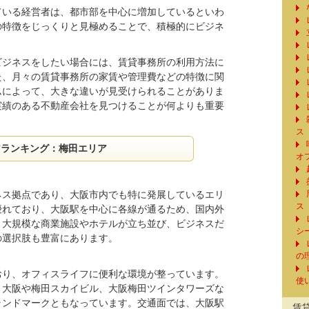
ている経営者は、都市部を中心に増加しているといわ
の特徴をじっくりと見極めることで、積極的にビジネ
ビジネスをしたい場合には、賃貸事務所の利用方法に
た、月々の賃貸事務所の家賃や管理費などの特徴に関
ムによって、大きな違いが見受けられることがありま
実績のある不動産会社を見つけることが何よりも重要
ス
アランキング：梅田エリア
オ
ネス拠点であり、大阪市内でも特に発展しているエリ
ス
優れており、大阪駅を中心に各線が通るため、国内外
、大規模な商業施設やホテルが立ち並び、ビジネスだ
シ
の選択肢も豊富にあります。
の
おり、オフィスライフに便利な環境が整っています。
使
ト大阪や梅田スカイビル、大阪梅田ツインタワーズな
ランドマークともなっています。交通面では、大阪駅
賃